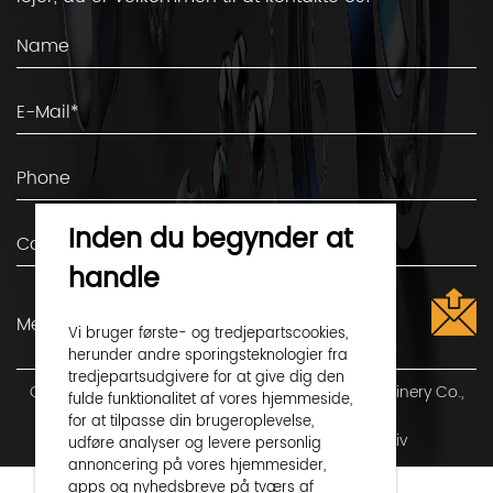
Inden du begynder at
handle
Vi bruger første- og tredjepartscookies,
herunder andre sporingsteknologier fra
tredjepartsudgivere for at give dig den
Copyright ©
Shaoxing Shangyu Flight Seiko Machinery Co.,
fulde funktionalitet af vores hjemmeside,
Ltd.
Alle rettigheder forbeholdes
for at tilpasse din brugeroplevelse,
Privatliv
udføre analyser og levere personlig
Technical Support ：
Smart Cloud
annoncering på vores hjemmesider,
apps og nyhedsbreve på tværs af