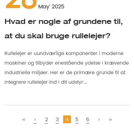
28
May’ 2025
Hvad er nogle af grundene til,
at du skal bruge rullelejer?
Rullelejer er uundværlige komponenter i moderne
maskiner og tilbyder enestående ydelse i krævende
industrielle miljøer. Her er de primære grunde til at
integrere rullelejer ind i dit udstyr:...
‹‹
‹
2
3
4
5
6
›
››