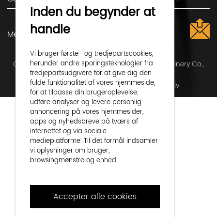
Inden du begynder at
handle
Vi bruger første- og tredjepartscookies,
Copyright ©
herunder andre sporingsteknologier fra
Shaoxing Shangyu Flight Seiko Machinery Co.,
tredjepartsudgivere for at give dig den
Ltd.
Alle rettigheder forbeholdes
fulde funktionalitet af vores hjemmeside,
Privatliv
Technical Support ：
Smart Cloud
for at tilpasse din brugeroplevelse,
udføre analyser og levere personlig
annoncering på vores hjemmesider,
apps og nyhedsbreve på tværs af
internettet og via sociale
medieplatforme. Til det formål indsamler
vi oplysninger om bruger,
browsingmønstre og enhed.
Ved at klikke på "Accepter alle cookies",
accepterer du dette og accepterer, at vi
Accepter alle cookies
deler disse oplysninger med tredjeparter,
såsom vores reklamepartnere. Hvis du
foretrækker det, kan du vælge at