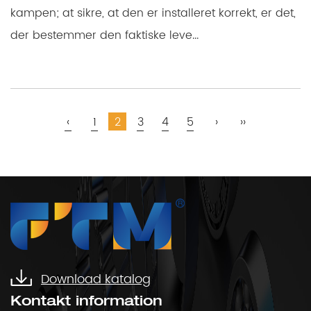
kampen; at sikre, at den er installeret korrekt, er det,
der bestemmer den faktiske leve...
‹
1
2
3
4
5
›
››
Download katalog
Kontakt information