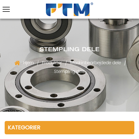
STEMPLING DELE
Hjem
Produkter
Maskinbearbejdede dele
/
/
/
Stempling dele
KATEGORIER