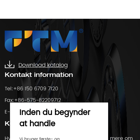
afgørende for industrielle maskine...
Download katalog
Kontakt information
Tel:+86 150 6709 7120
Fax:+86-575-82209712
Inden du begynder
E-Mail:
market@ftmbearings.com
at handle
Kontakt os
Hvis du har spørgsmål eller gerne vil vide mere om
Vi bruger første- og