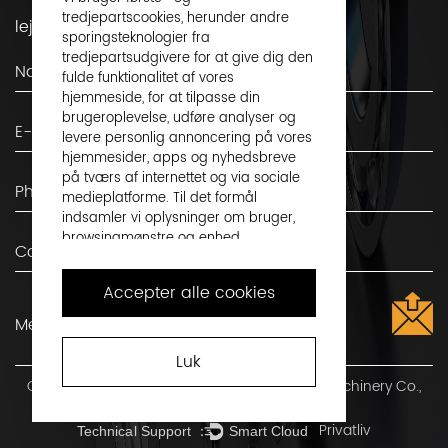
tredjepartscookies, herunder andre
lejer, du er velkommen til at kontakte os!
sporingsteknologier fra
tredjepartsudgivere for at give dig den
fulde funktionalitet af vores
hjemmeside, for at tilpasse din
brugeroplevelse, udføre analyser og
levere personlig annoncering på vores
hjemmesider, apps og nyhedsbreve
på tværs af internettet og via sociale
medieplatforme. Til det formål
indsamler vi oplysninger om bruger,
browsingmønstre og enhed.
Ved at klikke på "Accepter alle cookies",
Accepter alle cookies
accepterer du dette og accepterer, at
vi deler disse oplysninger med
tredjeparter, såsom vores
reklamepartnere. Hvis du foretrækker
Luk
det, kan du vælge at fortsætte med
Copyright ©
Shaoxing Shangyu Flight Seiko Machinery Co.,
"Kun nødvendige cookies". Men husk på,
Ltd.
Alle rettigheder forbeholdes
at blokering af nogle typer cookies kan
Privatliv
påvirke, hvordan vi kan levere
Technical Support ：
Smart Cloud