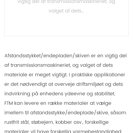
vigtig del af transmissionsmaskineriet, og
valget af dets...
LÆS MERE
Afstandsstykket/endepladen/skiven er en vigtig del
af transmissionsmaskineriet, og valget af dets
materiale er meget vigtigt. I praktiske applikationer
er det nødvendigt at overveje driftsmiljøet og dets
indvirkning på enhedens ydeevne og stabilitet.
FTM kan levere en række materialer at vælge
imellem til afstandsstykke/endeplade/skive, såsom
rustfrit stål, støbejern, kobber osv., forskellige
materialer vil have forskellig varmebestandighed,