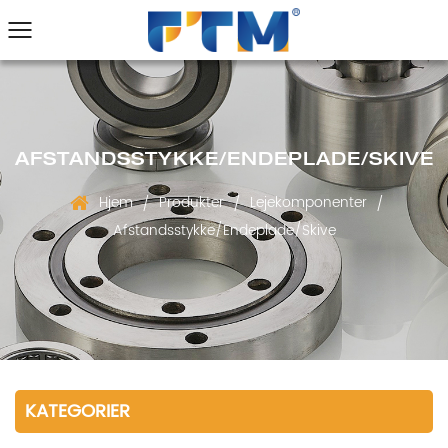
AFSTANDSSTYKKE/ENDEPLADE/SKIVE
Hjem
Produkter
Lejekomponenter
/
/
/
Afstandsstykke/Endeplade/Skive
KATEGORIER