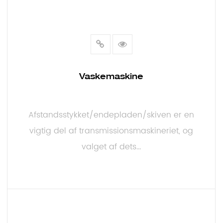
Vaskemaskine
Afstandsstykket/endepladen/skiven er en
vigtig del af transmissionsmaskineriet, og
valget af dets...
LÆS MERE