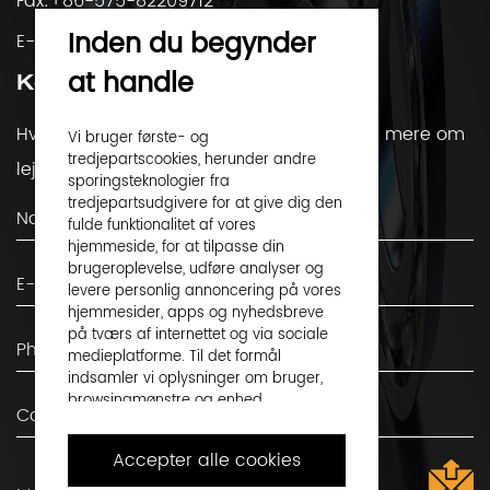
Fax:+86-575-82209712
Inden du begynder
E-Mail:
market@ftmbearings.com
at handle
Kontakt os
Hvis du har spørgsmål eller gerne vil vide mere om
Vi bruger første- og
tredjepartscookies, herunder andre
lejer, du er velkommen til at kontakte os!
sporingsteknologier fra
tredjepartsudgivere for at give dig den
fulde funktionalitet af vores
hjemmeside, for at tilpasse din
brugeroplevelse, udføre analyser og
levere personlig annoncering på vores
hjemmesider, apps og nyhedsbreve
på tværs af internettet og via sociale
medieplatforme. Til det formål
indsamler vi oplysninger om bruger,
browsingmønstre og enhed.
Ved at klikke på "Accepter alle cookies",
Accepter alle cookies
accepterer du dette og accepterer, at
vi deler disse oplysninger med