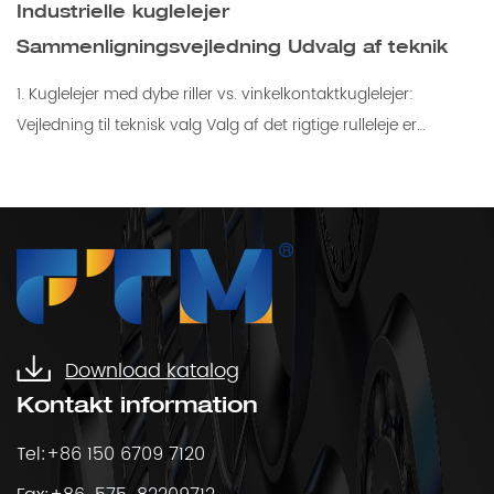
Industrielle kuglelejer
Sammenligningsvejledning Udvalg af teknik
1. Kuglelejer med dybe riller vs. vinkelkontaktkuglelejer:
Vejledning til teknisk valg Valg af det rigtige rulleleje er
afgørende for industrielle maskine...
Download katalog
Kontakt information
Tel:+86 150 6709 7120