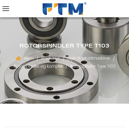
ROTORSPINDLER TYPE T103
Hjem
Produkter
Lejer til tekstilmaskiner
/
/
/
Rotorspindler og komplet
Rotorspindler Type T103
/