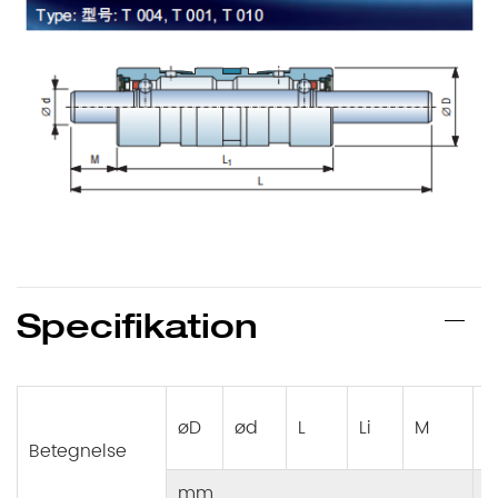
Specifikation
B
øD
ød
L
Li
M
F
Betegnelse
mm
m