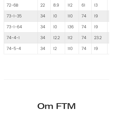
72-6B
22
8.9
112
61
13
8
73-1-35
34
10
110
74
19
1
73-1-64
34
10
136
74
19
6
74-4-1
34
12.2
112
74
23.2
3
74-5-4
34
12
110
74
19
3
Om FTM