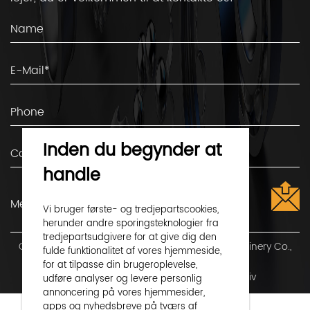
Inden du begynder at
handle
Vi bruger første- og tredjepartscookies,
herunder andre sporingsteknologier fra
tredjepartsudgivere for at give dig den
Copyright ©
Shaoxing Shangyu Flight Seiko Machinery Co.,
fulde funktionalitet af vores hjemmeside,
Ltd.
Alle rettigheder forbeholdes
for at tilpasse din brugeroplevelse,
Privatliv
udføre analyser og levere personlig
Technical Support ：
Smart Cloud
annoncering på vores hjemmesider,
apps og nyhedsbreve på tværs af